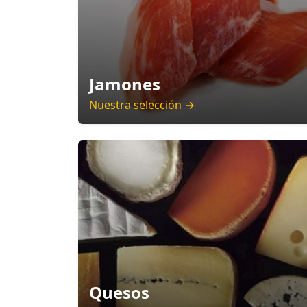
Jamones
Nuestra selección →
Quesos