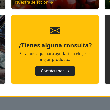
Nuestra selección →
¿Tienes alguna consulta?
Estamos aquí para ayudarte a elegir el
mejor producto.
Contáctanos →