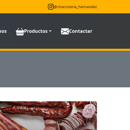
@charcuteria_hernandez
mos
Productos
Contactar