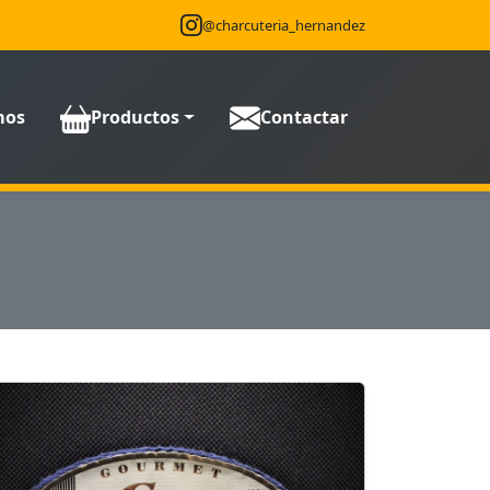
@charcuteria_hernandez
mos
Productos
Contactar