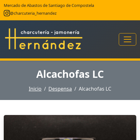
Mercado de Abastos de Santiago de Compostela
@charcuteria_hernandez
Alcachofas LC
Inicio
Despensa
Alcachofas LC