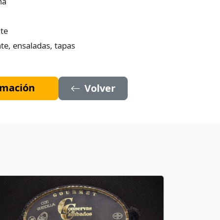
na
nte
te, ensaladas, tapas
ormación
Volver