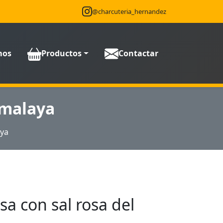
@charcuteria_hernandez
mos
Productos
Contactar
imalaya
aya
a con sal rosa del