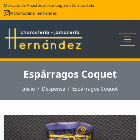
Mercado de Abastos de Santiago de Compostela
@charcuteria_hernandez
Espárragos Coquet
Inicio
Despensa
Espárragos Coquet