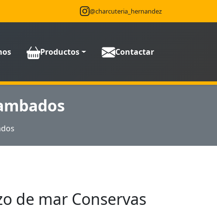
@charcuteria_hernandez
mos
Productos
Contactar
Cambados
ados
zo de mar Conservas