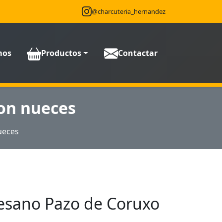
@charcuteria_hernandez
mos
Productos
Contactar
on nueces
ueces
esano Pazo de Coruxo