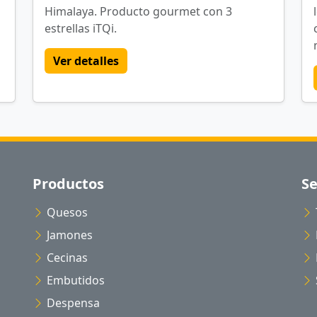
Himalaya. Producto gourmet con 3
estrellas iTQi.
Ver detalles
Productos
Se
Quesos
Jamones
Cecinas
Embutidos
Despensa