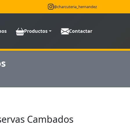
@charcuteria_hernandez
mos
Productos
Contactar
os
servas Cambados