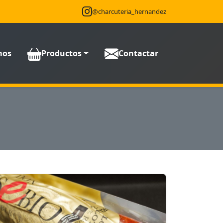
@charcuteria_hernandez
mos
Productos
Contactar