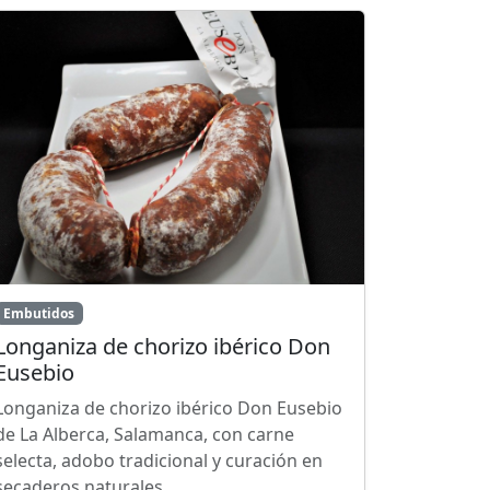
Embutidos
Longaniza de chorizo ibérico Don
Eusebio
Longaniza de chorizo ibérico Don Eusebio
de La Alberca, Salamanca, con carne
selecta, adobo tradicional y curación en
secaderos naturales.