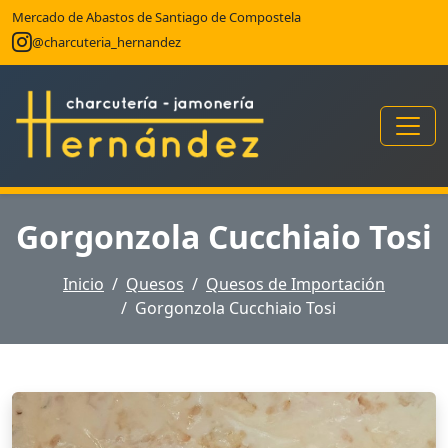
Mercado de Abastos de Santiago de Compostela
@charcuteria_hernandez
Gorgonzola Cucchiaio Tosi
Inicio
Quesos
Quesos de Importación
Gorgonzola Cucchiaio Tosi