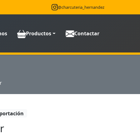
@charcuteria_hernandez
mos
Productos
Contactar
r
portación
r