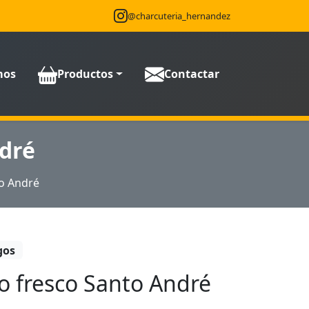
@charcuteria_hernandez
mos
Productos
Contactar
ndré
o André
gos
o fresco Santo André