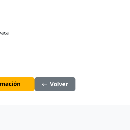
vaca
ormación
Volver