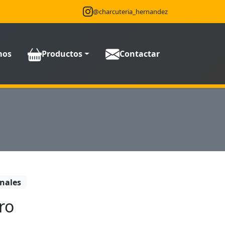
@charcuteria_hernandez
mos
Productos
Contactar
nales
ro